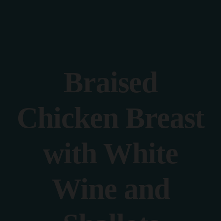
Contact
Accueil
Reservation
Nos Photos
Notre Carte
Braised
Contact
Chicken Breast
with White
Wine and