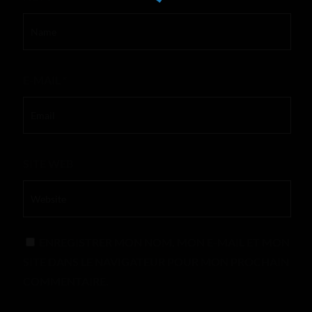
E-MAIL
*
SITE WEB
ENREGISTRER MON NOM, MON E-MAIL ET MON
SITE DANS LE NAVIGATEUR POUR MON PROCHAIN
COMMENTAIRE.