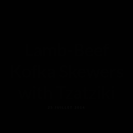
Contact
Accueil
Reservation
Nos Photos
Notre Carte
Lamb-Beef
Contact
Kofka Skewers
with Tzatziki
25 JUILLET 2014