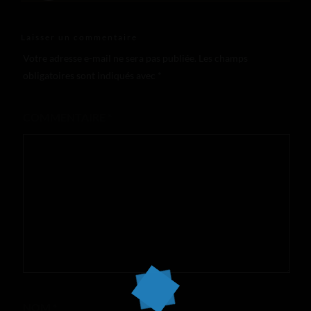
Laisser un commentaire
Votre adresse e-mail ne sera pas publiée.
Les champs
obligatoires sont indiqués avec
*
COMMENTAIRE
*
NOM
*