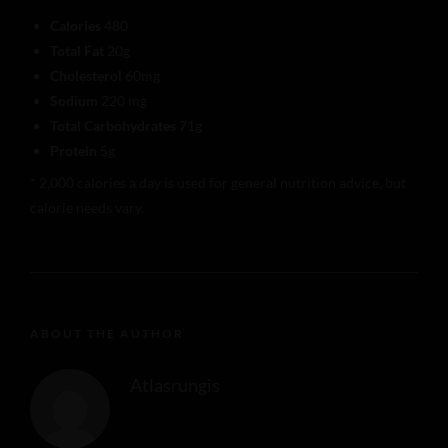
Calories
480
Total Fat
20g
Cholesterol
60mg
Sodium
220 mg
Total Carbohydrates
71g
Protein
5g
* 2,000 calories a day is used for general nutrition advice, but
calorie needs vary.
ABOUT THE AUTHOR
Atlasrungis